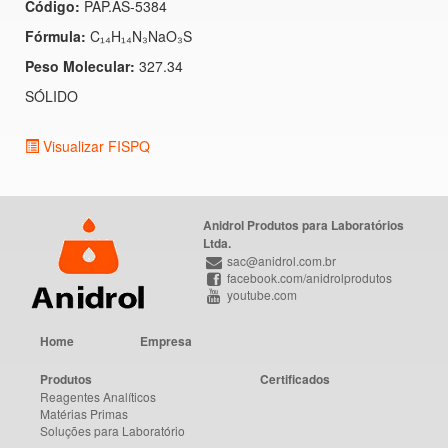
Código:
PAP.AS-5384
Fórmula:
C₁₄H₁₄N₃NaO₃S
Peso Molecular:
327.34
SÓLIDO
Visualizar FISPQ
Anidrol Produtos para Laboratórios
Ltda.
sac@anidrol.com.br
facebook.com/anidrolprodutos
youtube.com
Home
Empresa
Produtos
Certificados
Reagentes Analíticos
Matérias Primas
Soluções para Laboratório