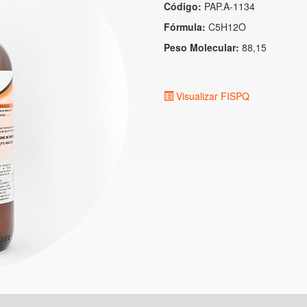
Código:
PAP.A-1134
Fórmula:
C5H12O
Peso Molecular:
88,15
Visualizar FISPQ