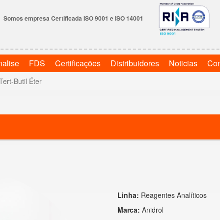
Somos empresa Certificada ISO 9001 e ISO 14001
nalise
FDS
Certificações
Distribuidores
Noticias
Con
Tert-Butil Éter
Linha:
Reagentes Analíticos
Marca:
Anidrol