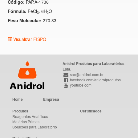
Código:
PAP.A-1736
Fórmula:
FeCl
. 6H
O
3
2
Peso Molecular:
270.33
Visualizar FISPQ
Anidrol Produtos para Laboratórios
Ltda.
sac@anidrol.com.br
facebook.com/anidrolprodutos
youtube.com
Home
Empresa
Produtos
Certificados
Reagentes Analíticos
Matérias Primas
Soluções para Laboratório