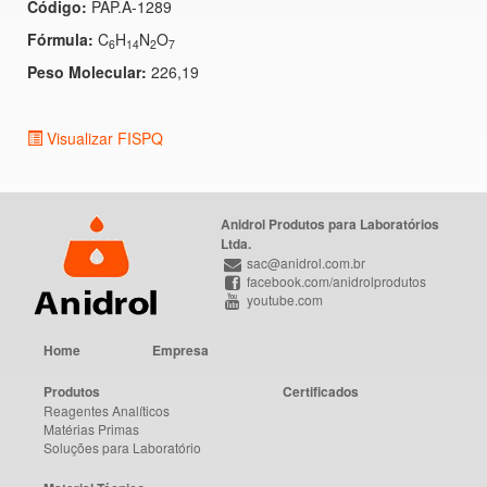
Código:
PAP.A-1289
Fórmula:
C
H
N
O
6
14
2
7
Peso Molecular:
226,19
Visualizar FISPQ
Anidrol Produtos para Laboratórios
Ltda.
sac@anidrol.com.br
facebook.com/anidrolprodutos
youtube.com
Home
Empresa
Produtos
Certificados
Reagentes Analíticos
Matérias Primas
Soluções para Laboratório