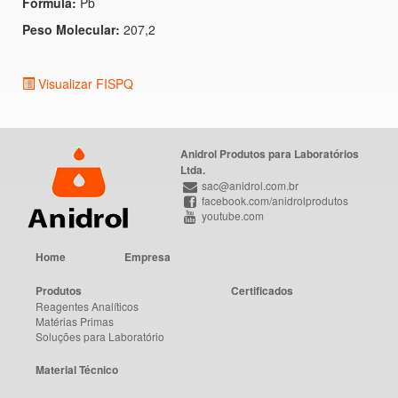
Fórmula:
Pb
Peso Molecular:
207,2
Visualizar FISPQ
Anidrol Produtos para Laboratórios
Ltda.
sac@anidrol.com.br
facebook.com/anidrolprodutos
youtube.com
Home
Empresa
Produtos
Certificados
Reagentes Analíticos
Matérias Primas
Soluções para Laboratório
Material Técnico