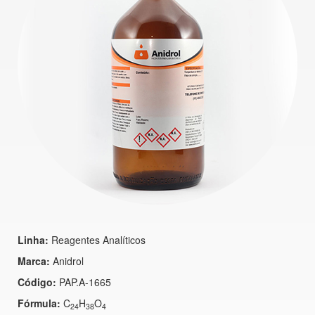
Linha:
Reagentes Analíticos
Marca:
Anidrol
Código:
PAP.A-1665
Fórmula:
C
H
O
24
38
4