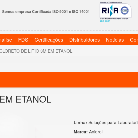
Somos empresa Certificada ISO 9001 e ISO 14001
nalise
FDS
Certificações
Distribuidores
Noticias
Con
CLORETO DE LITIO 3M EM ETANOL
 EM ETANOL
Linha:
Soluções para Laboratór
Marca:
Anidrol