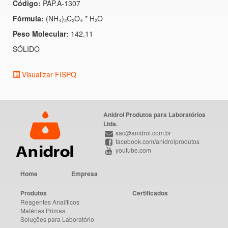
Código:
PAP.A-1307
Fórmula:
(NH₄)₂C₂O₄ * H₂O
Peso Molecular:
142.11
SÓLIDO
Visualizar FISPQ
Anidrol Produtos para Laboratórios
Ltda.
sac@anidrol.com.br
facebook.com/anidrolprodutos
youtube.com
Home
Empresa
Produtos
Certificados
Reagentes Analíticos
Matérias Primas
Soluções para Laboratório