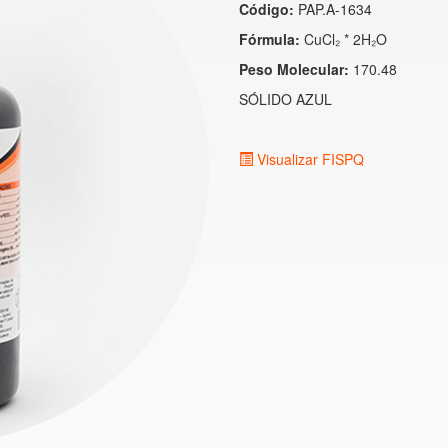
Código:
PAP.A-1634
Fórmula:
CuCl₂ * 2H₂O
Peso Molecular:
170.48
SÓLIDO AZUL
Visualizar FISPQ