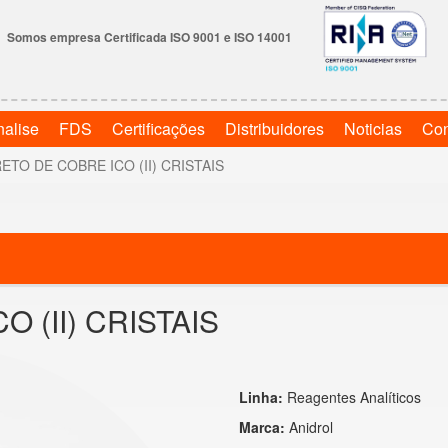
Somos empresa Certificada ISO 9001 e ISO 14001
nalise
FDS
Certificações
Distribuidores
Noticias
Con
ETO DE COBRE ICO (II) CRISTAIS
 (II) CRISTAIS
Linha:
Reagentes Analíticos
Marca:
Anidrol