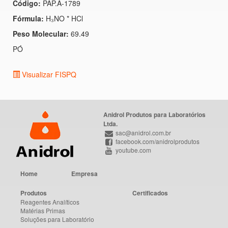
Código:
PAP.A-1789
Fórmula:
H₃NO * HCl
Peso Molecular:
69.49
PÓ
Visualizar FISPQ
Anidrol Produtos para Laboratórios
Ltda.
sac@anidrol.com.br
facebook.com/anidrolprodutos
youtube.com
Home
Empresa
Produtos
Certificados
Reagentes Analíticos
Matérias Primas
Soluções para Laboratório