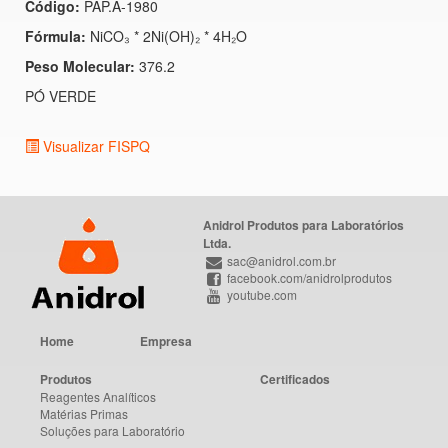
Código:
PAP.A-1980
Fórmula:
NiCO₃ * 2Ni(OH)₂ * 4H₂O
Peso Molecular:
376.2
PÓ VERDE
Visualizar FISPQ
Anidrol Produtos para Laboratórios
Ltda.
sac@anidrol.com.br
facebook.com/anidrolprodutos
youtube.com
Home
Empresa
Produtos
Certificados
Reagentes Analíticos
Matérias Primas
Soluções para Laboratório