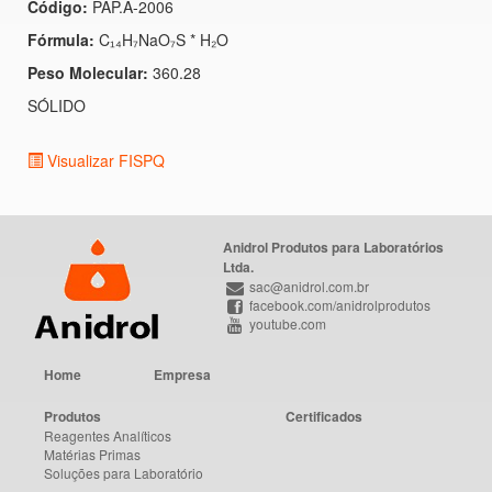
Código:
PAP.A-2006
Fórmula:
C₁₄H₇NaO₇S * H₂O
Peso Molecular:
360.28
SÓLIDO
Visualizar FISPQ
Anidrol Produtos para Laboratórios
Ltda.
sac@anidrol.com.br
facebook.com/anidrolprodutos
youtube.com
Home
Empresa
Produtos
Certificados
Reagentes Analíticos
Matérias Primas
Soluções para Laboratório