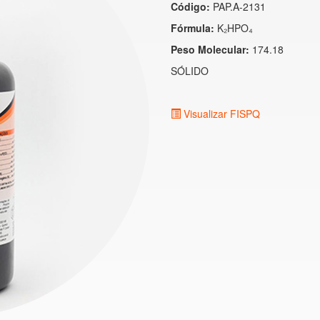
Código:
PAP.A-2131
Fórmula:
K₂HPO₄
Peso Molecular:
174.18
SÓLIDO
Visualizar FISPQ