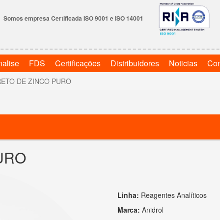
Somos empresa Certificada ISO 9001 e ISO 14001
nalise
FDS
Certificações
Distribuidores
Noticias
Con
ETO DE ZINCO PURO
URO
Linha:
Reagentes Analíticos
Marca:
Anidrol